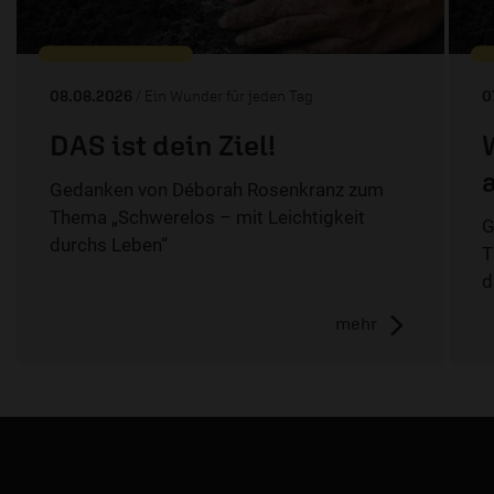
08.08.2026
/ Ein Wunder für jeden Tag
0
DAS ist dein Ziel!
Gedanken von Déborah Rosenkranz zum
Thema „Schwerelos – mit Leichtigkeit
G
durchs Leben“
T
d
mehr