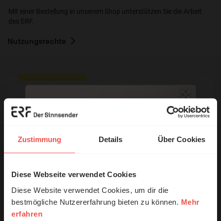
Mit einer Bestellung in unserem Shop unterstützen Sie die Arbeit
des ERF.
Nutzungsrechte
Ihr Kommentar
Zustimmung
Details
Über Cookies
Name:
Diese Webseite verwendet Cookies
© Ruth Schneider / ERF
E-Mail:
Diese Website verwendet Cookies, um dir die
bestmögliche Nutzererfahrung bieten zu können.
Mehr
erfahren
Erzähl mal!