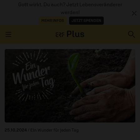
Gott wirkt. Du auch? Jetzt Lebensveränderer
werden!
MEHR INFOS
JETZT SPENDEN
Navigation überspringen
ERZÄHL MAL
AUDIOTHEK
PROGRAMM
MITMACHEN
PODCASTS
25.10.2024
/ Ein Wunder für jeden Tag
ÜBER