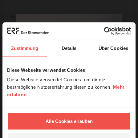
Name:
E-Mail:
Zustimmung
Details
Über Cookies
Die E-Mail-Adresse wird nicht veröffentlicht.
Diese Webseite verwendet Cookies
© Ruth Schneider / ERF
Kommentar:
Diese Website verwendet Cookies, um dir die
bestmögliche Nutzererfahrung bieten zu können.
Mehr
erfahren
Erzähl mal!
Meinen Kommentar nicht öffentlich teilen.
Das erleben unsere Hörerinnen und
Ich bin damit einverstanden, dass meine Angaben
Hörer mit Gott ...
Alle Cookies erlauben
anonymisiert erfasst und zum Zweck der
Verbesserung unseres Online-Angebots
ausgewertet werden. Es erfolgt keine Weitergabe