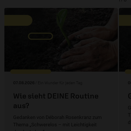
07.08.2026
/ Ein Wunder für jeden Tag
0
Wie sieht DEINE Routine
aus?
G
T
Gedanken von Déborah Rosenkranz zum
d
Thema „Schwerelos – mit Leichtigkeit