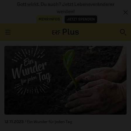
Gott wirkt. Du auch? Jetzt Lebensveränderer
werden!
MEHR INFOS
JETZT SPENDEN
Navigation überspringen
ERZÄHL MAL
AUDIOTHEK
PROGRAMM
MITMACHEN
PODCASTS
12.11.2023
/ Ein Wunder für jeden Tag
ÜBER