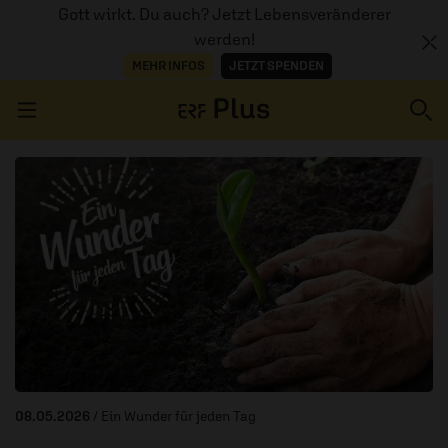
Gott wirkt. Du auch? Jetzt Lebensveränderer
werden!
MEHR INFOS
JETZT SPENDEN
Navigation überspringen
ERZÄHL MAL
AUDIOTHEK
PROGRAMM
MITMACHEN
PODCASTS
08.05.2026
/ Ein Wunder für jeden Tag
ÜBER