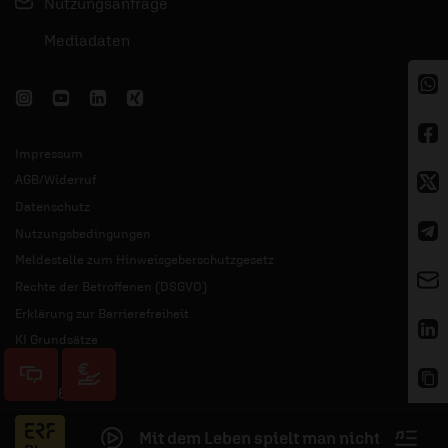
Nutzungsanfrage
Mediadaten
Impressum
AGB/Widerruf
Datenschutz
Nutzungsbedingungen
Meldestelle zum Hinweisgeberschutzgesetz
Rechte der Betroffenen (DSGVO)
Erklärung zur Barrierefreiheit
KI Grundsätze
© 2026 ERF
Mit dem Leben spielt man nicht
–
Lesezei