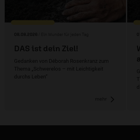
08.08.2026
/ Ein Wunder für jeden Tag
0
DAS ist dein Ziel!
Gedanken von Déborah Rosenkranz zum
Thema „Schwerelos – mit Leichtigkeit
G
durchs Leben“
T
d
mehr