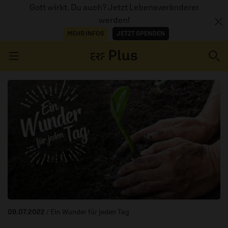
Gott wirkt. Du auch? Jetzt Lebensveränderer
werden!
MEHR INFOS
JETZT SPENDEN
Navigation überspringen
ERZÄHL MAL
AUDIOTHEK
PROGRAMM
MITMACHEN
PODCASTS
09.07.2022
/ Ein Wunder für jeden Tag
ÜBER