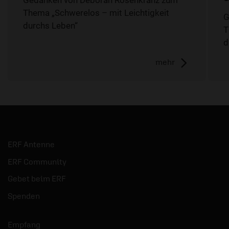
Thema „Schwerelos – mit Leichtigkeit
G
durchs Leben“
T
d
mehr
ERF Antenne
ERF Community
Gebet beim ERF
Spenden
Empfang