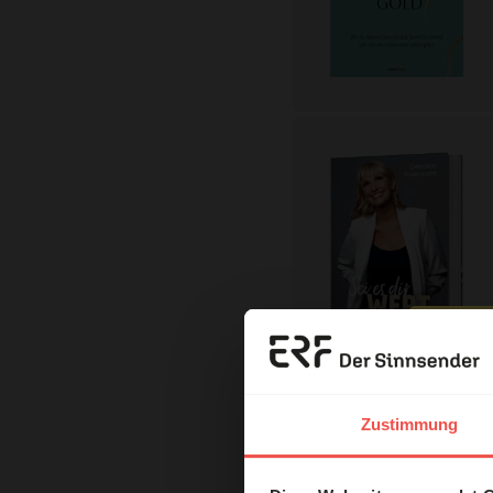
Erzä
Das 
Zustimmung
und H