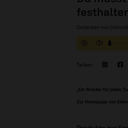
festhalte
Gedanken von Déborah
„Ein Wunder für jeden T
Zur Homepage von Débo
Produkte zur S