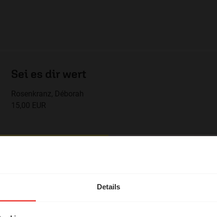
Sei es dir wert
Rosenkranz, Déborah
15,00 EUR
hl mal!
erleben unsere Hörerinnen
Details
Stärker denn je
örer mit Gott ...
Rosenkranz, Déborah