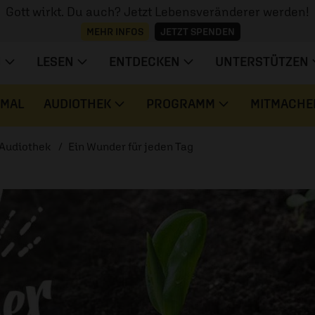
Gott wirkt. Du auch? Jetzt Lebensveränderer werden!
MEHR INFOS
JETZT SPENDEN
N
LESEN
ENTDECKEN
UNTERSTÜTZEN
 MAL
AUDIOTHEK
PROGRAMM
MITMACHE
Audiothek
Ein Wunder für jeden Tag