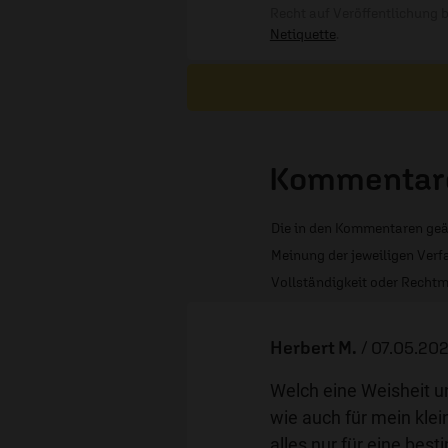
Recht auf Veröffentlichung 
Netiquette
.
Kommentare
Die in den Kommentaren geä
Meinung der jeweiligen Verfa
Vollständigkeit oder Rechtm
Herbert M.
/
07.05.202
Welch eine Weisheit un
wie auch für mein klei
alles nur für eine bes