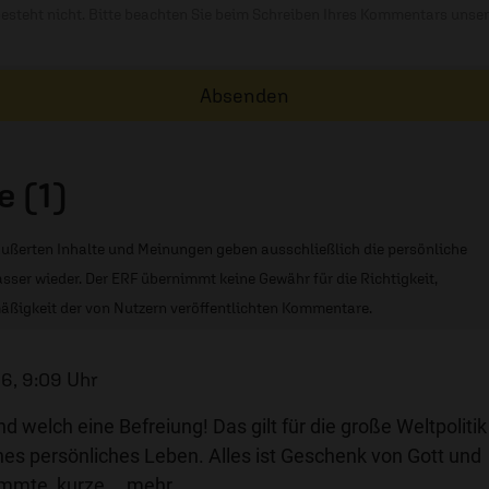
besteht nicht. Bitte beachten Sie beim Schreiben Ihres Kommentars unse
Absenden
 (1)
ußerten Inhalte und Meinungen geben ausschließlich die persönliche
sser wieder. Der ERF übernimmt keine Gewähr für die Richtigkeit,
äßigkeit der von Nutzern veröffentlichten Kommentare.
6, 9:09 Uhr
d welch eine Befreiung! Das gilt für die große Weltpolitik
nes persönliches Leben. Alles ist Geschenk von Gott und
timmte, kurze
…
mehr