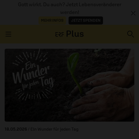
Gott wirkt. Du auch? Jetzt Lebensveränderer
werden!
MEHR INFOS
JETZT SPENDEN
Navigation überspringen
ERZÄHL MAL
AUDIOTHEK
PROGRAMM
MITMACHEN
PODCASTS
18.05.2026
/ Ein Wunder für jeden Tag
ÜBER