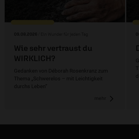
09.08.2026
/ Ein Wunder für jeden Tag
0
Wie sehr vertraust du
WIRKLICH?
G
T
Gedanken von Déborah Rosenkranz zum
d
Thema „Schwerelos – mit Leichtigkeit
durchs Leben“
mehr