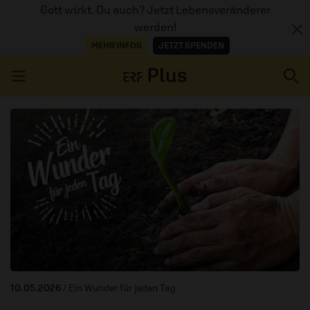
Gott wirkt. Du auch? Jetzt Lebensveränderer
werden!
MEHR INFOS
JETZT SPENDEN
Navigation überspringen
ERZÄHL MAL
AUDIOTHEK
PROGRAMM
MITMACHEN
PODCASTS
10.05.2026
/ Ein Wunder für jeden Tag
ÜBER