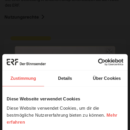
des ERF.
Nutzungsrechte
Ihr Kommentar
Zustimmung
Details
Über Cookies
Name:
Diese Webseite verwendet Cookies
© Ruth Schneider / ERF
E-Mail:
Diese Website verwendet Cookies, um dir die
bestmögliche Nutzererfahrung bieten zu können.
Mehr
erfahren
Erzähl mal!
Die E-Mail-Adresse wird nicht veröffentlicht.