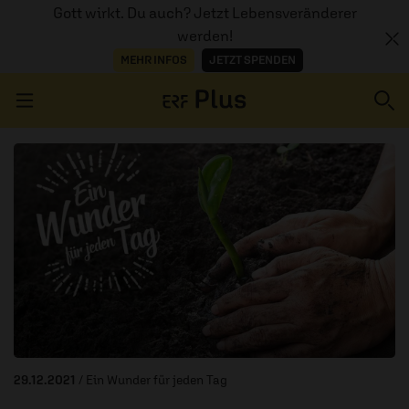
Gott wirkt. Du auch? Jetzt Lebensveränderer
werden!
MEHR INFOS
JETZT SPENDEN
Navigation überspringen
ERZÄHL MAL
AUDIOTHEK
PROGRAMM
MITMACHEN
PODCASTS
29.12.2021
/ Ein Wunder für jeden Tag
ÜBER