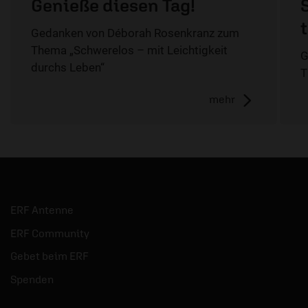
Genieße diesen Tag!
Gedanken von Déborah Rosenkranz zum
Thema „Schwerelos – mit Leichtigkeit
G
durchs Leben“
T
mehr
ERF Antenne
ERF Community
Gebet beim ERF
Spenden