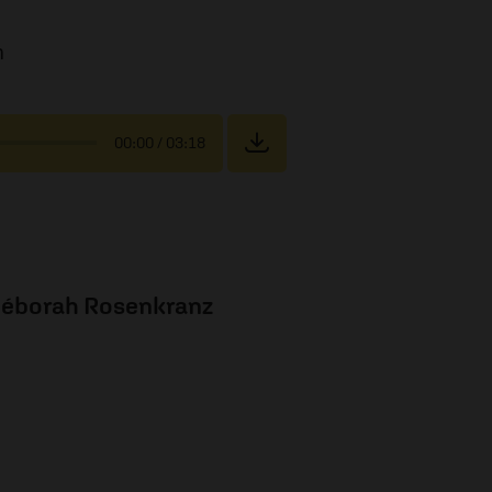
m
00:00
/ 03:18
éborah Rosenkranz