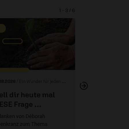
1 - 3 / 6
Maximiere dein 
08.2026
/ Ein Wunder für jeden Tag
ell dir heute mal
ESE Frage …
anken von Déborah
senkranz zum Thema