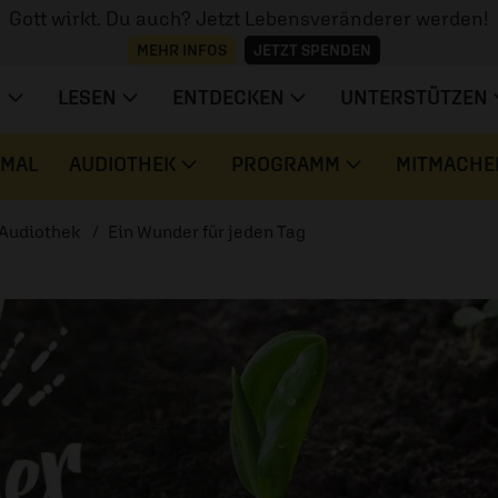
Gott wirkt. Du auch? Jetzt Lebensveränderer werden!
MEHR INFOS
JETZT SPENDEN
N
LESEN
ENTDECKEN
UNTERSTÜTZEN
 MAL
AUDIOTHEK
PROGRAMM
MITMACHE
Audiothek
Ein Wunder für jeden Tag