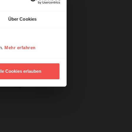
Über Cookies
en.
Mehr erfahren
lle Cookies erlauben