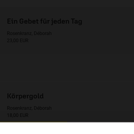
Ein Gebet für jeden Tag
Rosenkranz, Déborah
23,00 EUR
Körpergold
Rosenkranz, Déborah
18,00 EUR