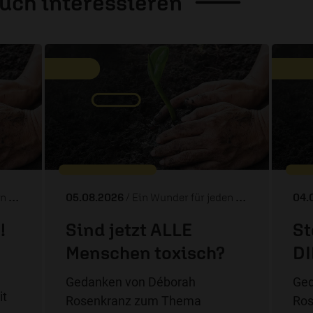
auch
interessieren
ag
05.08.2026
/ Ein Wunder für jeden Tag
04.
!
Sind jetzt ALLE
St
Menschen toxisch?
DI
Gedanken von Déborah
Ged
it
Rosenkranz zum Thema
Ro