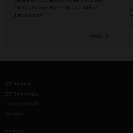
Thema „Schwerelos – mit Leichtigkeit
G
durchs Leben“
T
d
mehr
ERF Antenne
ERF Community
Gebet beim ERF
Spenden
Empfang