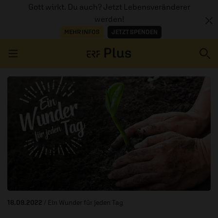
Gott wirkt. Du auch? Jetzt Lebensveränderer
werden!
MEHR INFOS
JETZT SPENDEN
Navigation überspringen
ERZÄHL MAL
AUDIOTHEK
PROGRAMM
MITMACHEN
PODCASTS
18.09.2022
/ Ein Wunder für jeden Tag
ÜBER