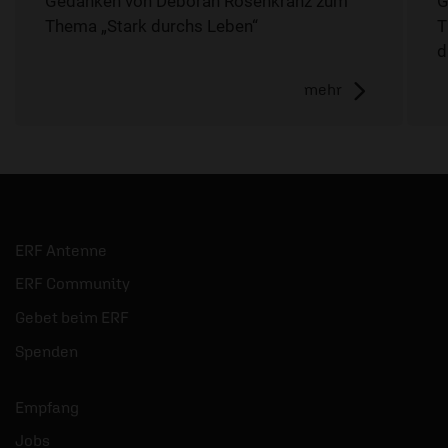
Gedanken von Déborah Rosenkranz zum
G
Thema „Stark durchs Leben“
T
d
mehr
ERF Antenne
ERF Community
Gebet beim ERF
Spenden
Empfang
Jobs