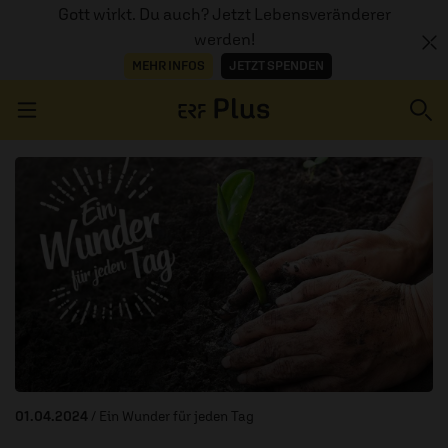
Gott wirkt. Du auch? Jetzt Lebensveränderer
werden!
MEHR INFOS
JETZT SPENDEN
Navigation überspringen
ERZÄHL MAL
AUDIOTHEK
PROGRAMM
MITMACHEN
PODCASTS
01.04.2024
/ Ein Wunder für jeden Tag
ÜBER