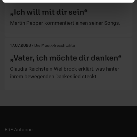
„Ich will mit dir sein“
Martin Pepper kommentiert einen seiner Songs.
17.07.2026
/ Die Musik-Geschichte
„Vater, ich möchte dir danken“
Claudia Reichstein-Wellbrock erklärt, was hinter
ihrem bewegenden Dankeslied steckt.
ERF Antenne