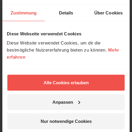
„Willkommen im Haus der
offnen Tür“
Zustimmung
Details
Über Cookies
Christian Löer kommentiert einen seiner Songs.
Diese Webseite verwendet Cookies
Diese Website verwendet Cookies, um dir die
30.07.2026
/ Die Musik-Geschichte
bestmögliche Nutzererfahrung bieten zu können.
Mehr
„Ich glaub an dich“
erfahren
Adina Mitchell kommentiert eines ihrer Lieder
Alle Cookies erlauben
29.07.2026
/ Die Musik-Geschichte
„Schön, dass es dich gibt“
Anpassen
Steffi Neumann kommentiert einen ihrer Songs.
Nur notwendige Cookies
27.07.2026
/ Die Musik-Geschichte