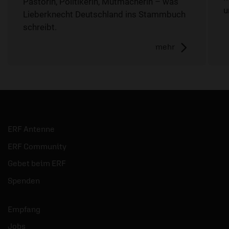
Pastorin, Politikerin, Mutmacherin – was
u
Lieberknecht Deutschland ins Stammbuch
schreibt.
mehr
ERF Antenne
ERF Community
Gebet beim ERF
Spenden
Empfang
Jobs