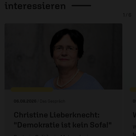
interessieren
1 / 6
06.08.2026
/ Das Gespräch
0
Christine Lieberknecht:
"Demokratie ist kein Sofa!"
W
M