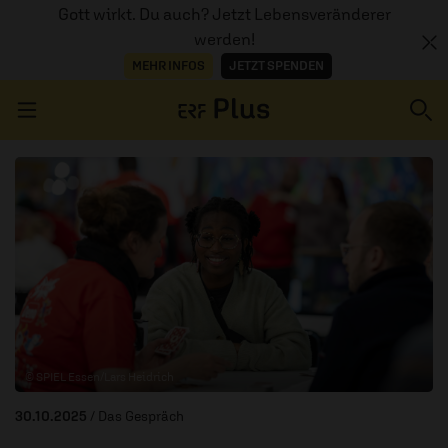
Gott wirkt. Du auch? Jetzt Lebensveränderer
werden!
MEHR INFOS
JETZT SPENDEN
Navigation überspringen
ERZÄHL MAL
AUDIOTHEK
PROGRAMM
MITMACHEN
© SPIEL Essen/Lars Heidrich
PODCASTS
30.10.2025
/ Das Gespräch
ÜBER