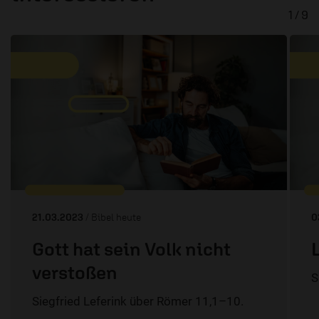
1 / 9
21.03.2023
/ Bibel heute
0
Gott hat sein Volk nicht
verstoßen
S
Siegfried Leferink über Römer 11,1–10.