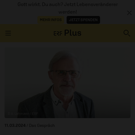
Gott wirkt. Du auch? Jetzt Lebensveränderer
werden!
MEHR INFOS
JETZT SPENDEN
Navigation überspringen
ERZÄHL MAL
AUDIOTHEK
PROGRAMM
MITMACHEN
© A. Lehmann / ERF
PODCASTS
11.03.2024
/ Das Gespräch
ÜBER