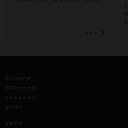
b
H
s
mehr
ERF Antenne
ERF Community
Gebet beim ERF
Spenden
Empfang