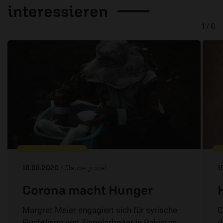
interessieren
1 / 6
18.08.2020
/ Glaube global
1
Corona macht Hunger
Margret Meier engagiert sich für syrische
C
Flüchtlinge und Ziegelarbeiter in Pakistan.
d