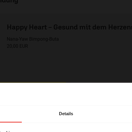
Happy Heart – Gesund mit dem Herze
Nana-Yaw Bimpong-Buta
20,00 EUR
em Shop unterstützen Sie die Arbeit des ERF.
hl mal!
en
erleben unsere Hörerinnen
Details
zlich“
örer mit Gott ...