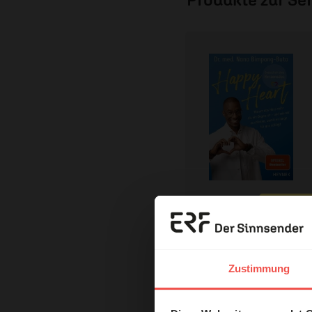
Mit einer Bestellung in unser
Erzä
ERF Antenne online les
Das 
Zustimmung
Dossier zum Thema: „Her
und H
Nutzungsrechte