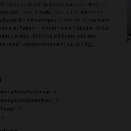
rt
“ rät er, auch auf die leisen Töne des Herzens
nen wie Liebe, Freude, Geduld und lebendige
chweislich zur Herzgesundheit bei. Unser Herz
 aller Zeiten – ist mehr als ein Muskel. Es ist
erührt werden, Hoffnung schöpfen und dem
M
it unser Lebensmotor nicht nur schlägt,
g
impong-Buta, Kardiologe
impong-Buta (als Redner)
f Pump"
endung