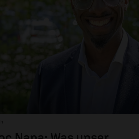
ch
oc Nana: Was unser