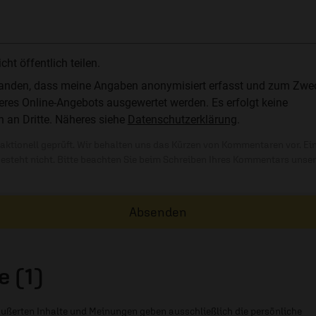
t öffentlich teilen.
standen, dass meine Angaben anonymisiert erfasst und zum Zwe
res Online-Angebots ausgewertet werden. Es erfolgt keine
n an Dritte. Näheres siehe
Datenschutzerklärung
.
ktionell geprüft. Wir behalten uns das Kürzen von Kommentaren vor. Ei
besteht nicht. Bitte beachten Sie beim Schreiben Ihres Kommentars unse
Absenden
 (1)
ußerten Inhalte und Meinungen geben ausschließlich die persönliche