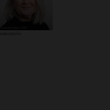
© Carsten Meier / ERF
oderatorin