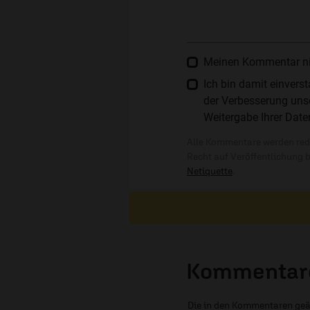
Meinen Kommentar nich
Ich bin damit einver
der Verbesserung unse
Weitergabe Ihrer Date
Alle Kommentare werden reda
Recht auf Veröffentlichung 
Netiquette
.
Kommentare
Die in den Kommentaren geä