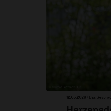
© Andreas Lehmann / ERF
12.05.2026
/ Das Gesprä
Herzensd