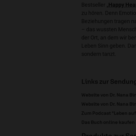
Bestseller „
Happy Hea
zu hören. Denn Emotio
Beziehungen tragen na
– das wussten Menschen
der Ort, an dem wir b
Leben Sinn geben. Dam
sondern tanzt.
Links zur Sendun
Website von Dr. Nana B
Website von Dr. Nana B
Zum Podcast "Leben au
Das Buch online kaufen
Produkte zur S