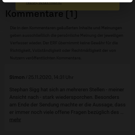
Nein, jetzt nicht.
Kommentare (1)
Die in den Kommentaren geäußerten Inhalte und Meinungen
geben ausschließlich die persönliche Meinung der jeweiligen
Verfasser wieder. Der ERF übernimmt keine Gewähr für die
Richtigkeit, Vollständigkeit oder Rechtmäßigkeit der von
Nutzern veröffentlichten Kommentare.
Simon
/
25.11.2020, 14:31 Uhr
Stephan Sigg hat sich an mehreren Stellen - meiner
Ansicht nach - stark wiedersporchen. Besonders
am Ende der Sendung machte er die Aussage, dass
er immer noch viele offene Fragen bezüglich des
…
mehr