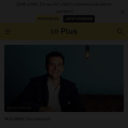
Gott wirkt. Du auch? Jetzt Lebensveränderer
werden!
MEHR INFOS
JETZT SPENDEN
Navigation überspringen
ERZÄHL MAL
AUDIOTHEK
PROGRAMM
MITMACHEN
© Ana Kontoulis
PODCASTS
16.11.2020
/ Das Gespräch
ÜBER