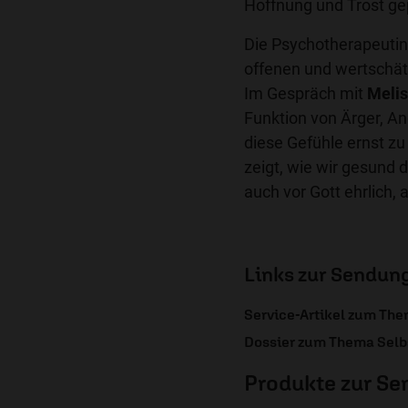
Hoffnung und Trost gep
Die Psychotherapeuti
offenen und wertsch
Im Gespräch mit
Meli
Funktion von Ärger, An
diese Gefühle ernst z
zeigt, wie wir gesund
auch vor Gott ehrlich, 
Links zur Sendun
Service-Artikel zum Th
Dossier zum Thema Sel
Produkte zur S