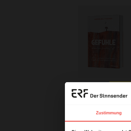
Mit einer Bestellung in unser
Erzä
ERF Antenne online les
Dossier zum Thema: „Ide
Das 
Zustimmung
und H
Nutzungsrechte