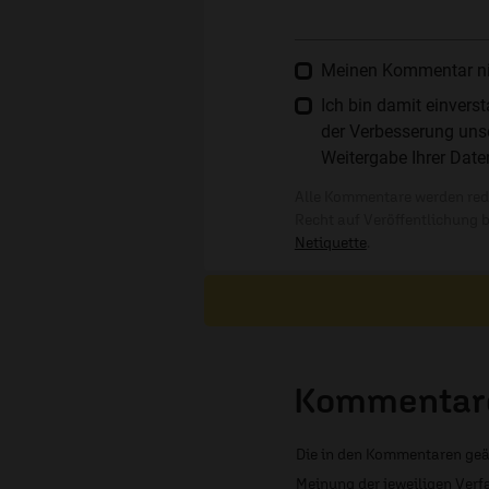
Meinen Kommentar nich
Ich bin damit einver
der Verbesserung unse
Weitergabe Ihrer Date
Alle Kommentare werden reda
Recht auf Veröffentlichung 
Netiquette
.
Kommentare
Die in den Kommentaren geä
Meinung der jeweiligen Verfa