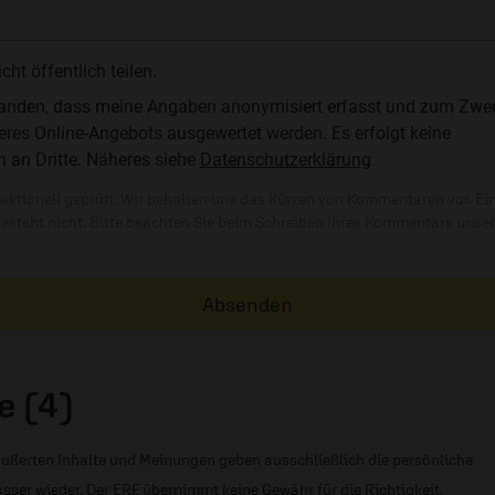
t öffentlich teilen.
standen, dass meine Angaben anonymisiert erfasst und zum Zwe
res Online-Angebots ausgewertet werden. Es erfolgt keine
n an Dritte. Näheres siehe
Datenschutzerklärung
.
ktionell geprüft. Wir behalten uns das Kürzen von Kommentaren vor. Ei
besteht nicht. Bitte beachten Sie beim Schreiben Ihres Kommentars unse
Absenden
 (4)
ußerten Inhalte und Meinungen geben ausschließlich die persönliche
sser wieder. Der ERF übernimmt keine Gewähr für die Richtigkeit,