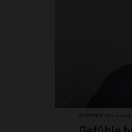
© ERF
30.07.2024
/ Das Gesprä
Gefühle b