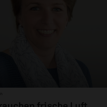
ch
rauchen frische Luft