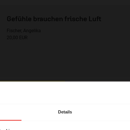
Gefühle brauchen frische Luft
Fischer, Angelika
20,00 EUR
em Shop unterstützen Sie die Arbeit des ERF.
hl mal!
en
ntität“
erleben unsere Hörerinnen
Details
örer mit Gott ...