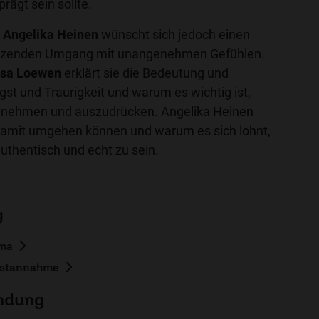
rägt sein sollte.
n
Angelika Heinen
wünscht sich jedoch einen
ätzenden Umgang mit unangenehmen Gefühlen.
ssa Loewen
erklärt sie die Bedeutung und
gst und Traurigkeit und warum es wichtig ist,
u nehmen und auszudrücken. Angelika Heinen
 damit umgehen können und warum es sich lohnt,
authentisch und echt zu sein.
g
ema
bstannahme
endung