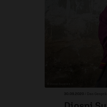
© Diospi Suyana e. V.
30.09.2020
/ Das Gesprä
Diospi Su