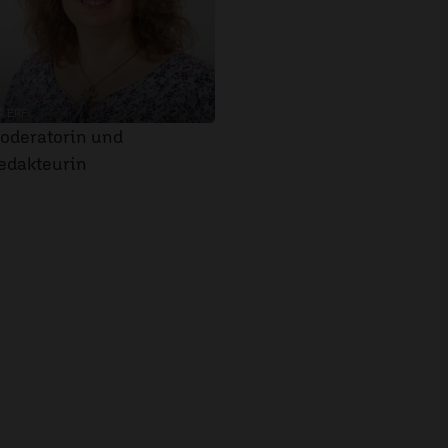
© ERF
oderatorin und
edakteurin