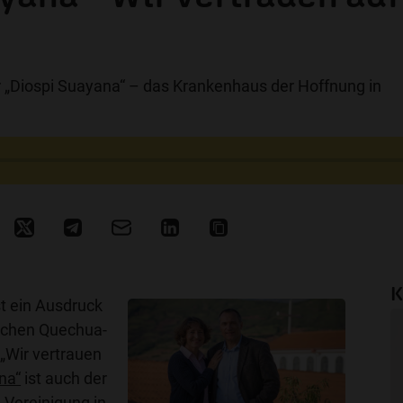
r „Diospi Suayana“ – das Krankenhaus der Hoffnung in
K
st ein Ausdruck
schen Quechua-
„Wir vertrauen
na“
ist auch der
 Vereinigung in