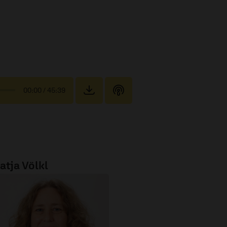
00:00
/ 45:39
atja Völkl