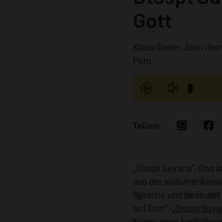
Gott
Klaus-Dieter John übe
Peru.
„Diospi Suyana“. Das i
aus der südamerikani
Sprache und bedeutet 
auf Gott“.
„Diospi Suya
Name einer karitativen