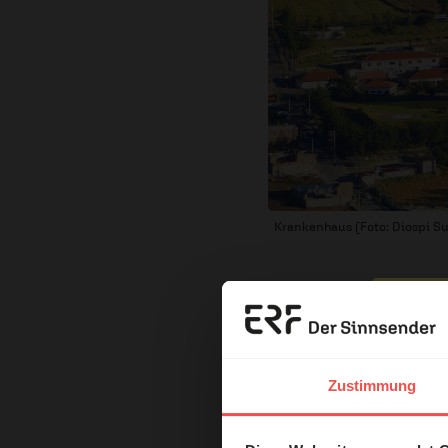
Krankenhaus (Foto: Diospi Su
Erzä
Produkte zur S
Das 
Zustimmung
und H