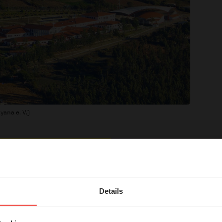
yana e. V.)
hl mal!
endung
erleben unsere Hörerinnen
Details
örer mit Gott ...