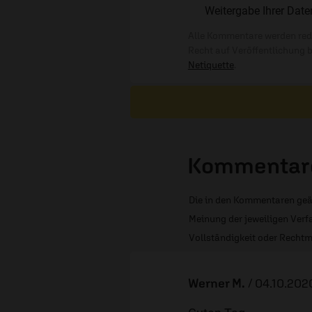
Weitergabe Ihrer Date
Alle Kommentare werden reda
Recht auf Veröffentlichung 
Netiquette
.
Kommentare
Die in den Kommentaren geä
Meinung der jeweiligen Verfa
Vollständigkeit oder Rechtm
Werner M.
/
04.10.2020