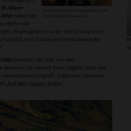
r
Dr. Klaus-
Dr. Martina und Dr. Klaus-Dieter John
a John
haben sie
(Foto: Diospi Suyana e. V.)
ner Reihe von
ndet. Heute gehören zu der Einrichtung unter
Hospital, eine Schule und ein Radiosender.
M
t.
R
 Völkl
berichtet der Arzt, von den
r denen er mit seinem Team täglich steht und
 unterstützend eingreift. Außerdem sprechen
uch
„Auf dem Wasser laufen“
.