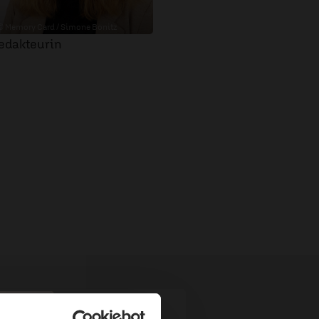
© Memory Card / Simone Bonitz
edakteurin