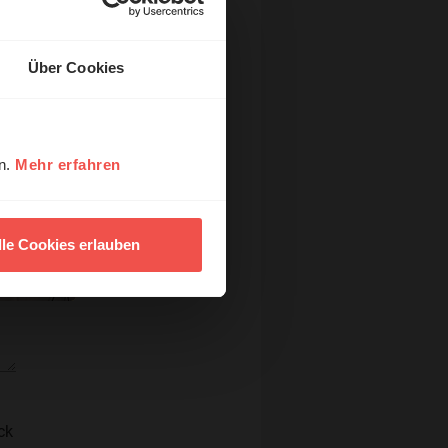
Über Cookies
en.
Mehr erfahren
lle Cookies erlauben
ck