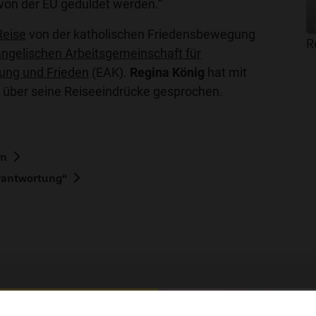
von der EU geduldet werden.“
Reise
von der katholischen Friedensbewegung
R
ngelischen Arbeitsgemeinschaft für
ung und Frieden
(EAK).
Regina König
hat mit
n
über seine Reiseeindrücke gesprochen.
en
rantwortung“