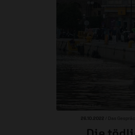
© Frontex Foto Alois Bauer
26.10.2022
/ Das Gesprä
„Die tödl