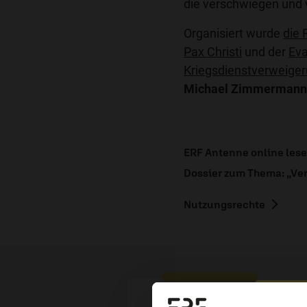
die verschwiegen und 
Organisiert wurde
die 
Pax Christi
und der
Eva
Kriegsdienstverweiger
Michael Zimmerman
ERF Antenne online les
Dossier zum Thema: „Ve
Nutzungsrechte