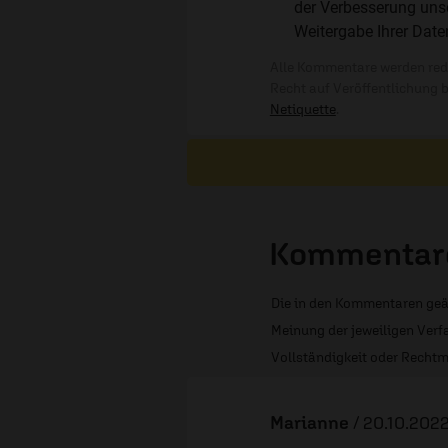
der Verbesserung unse
Weitergabe Ihrer Date
Alle Kommentare werden reda
Recht auf Veröffentlichung 
Netiquette
.
Kommentare
Die in den Kommentaren geä
Meinung der jeweiligen Verfa
Vollständigkeit oder Rechtm
Marianne
/
20.10.2022