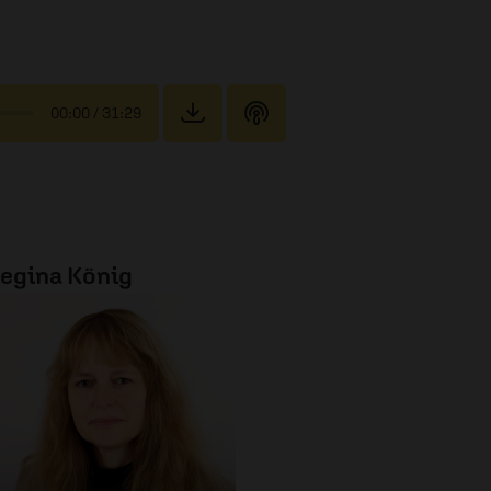
00:00
/ 31:29
egina König