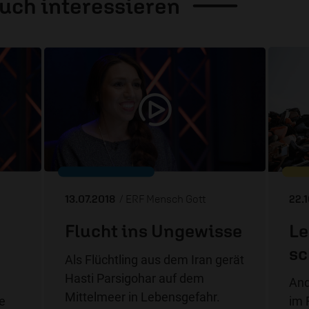
auch
interessieren
13.07.2018
/ ERF Mensch Gott
22.
Flucht ins Ungewisse
Le
sc
Als Flüchtling aus dem Iran gerät
Hasti Parsigohar auf dem
And
Mittelmeer in Lebensgefahr.
ße
im 