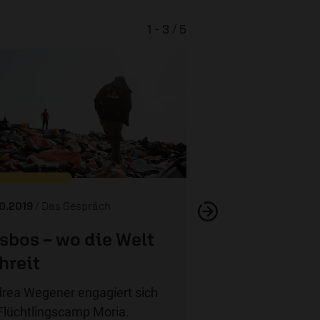
1 - 3 / 5
Trauma – wie geht
10.2019
/ Das Gespräch
sbos – wo die Welt
hreit
rea Wegener engagiert sich
Flüchtlingscamp Moria.