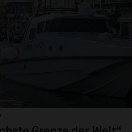
ch
ichste Grenze der Welt“