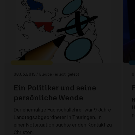
08.05.2013
/ Glaube - erlebt, gelebt
0
Ein Politiker und seine
persönliche Wende
N
H
Der ehemalige Fachschullehrer war 9 Jahre
n
Landtagsabgeordneter in Thüringen. In
einer Notsituation suchte er den Kontakt zu
Christen.