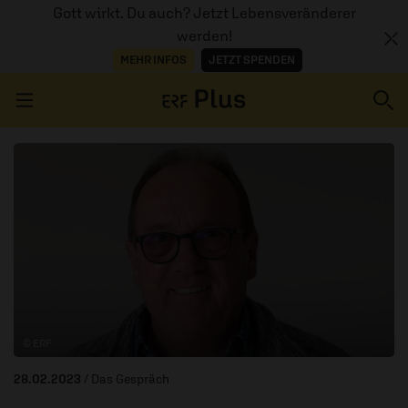
Gott wirkt. Du auch? Jetzt Lebensveränderer
werden!
MEHR INFOS
JETZT SPENDEN
Navigation überspringen
ERZÄHL MAL
AUDIOTHEK
PROGRAMM
MITMACHEN
© ERF
PODCASTS
28.02.2023
/ Das Gespräch
ÜBER