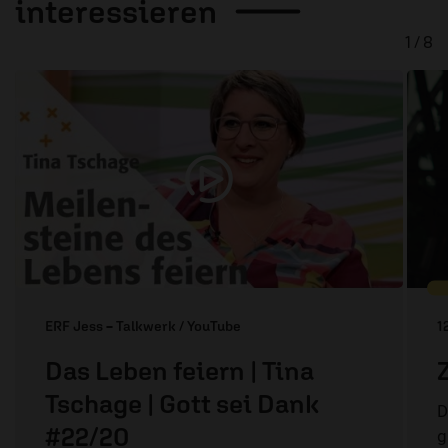
interessieren
1 / 8
ERF Jess – Talkwerk / YouTube
1
Das Leben feiern | Tina
Tschage | Gott sei Dank
D
#22/20
g