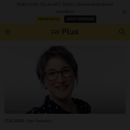
Gott wirkt. Du auch? Jetzt Lebensveränderer
werden!
MEHR INFOS
JETZT SPENDEN
Navigation überspringen
ERZÄHL MAL
AUDIOTHEK
PROGRAMM
MITMACHEN
© Ursula Undeutsch
PODCASTS
17.12.2020
/ Das Gespräch
ÜBER