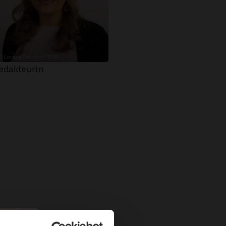
© Lorena Remhof / ERF
edakteurin