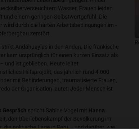
 quecksilberverseuchtem Wasser. Frauen leiden
lt und einem geringen Selbstwertgefühl. Die
 wird durch die harten Arbeitsbedingungen im -
upferbergbau zerstört.
R
istrikt Andahuaylas in den Anden. Die fränkische
r kam ursprünglich für einen kurzen Einsatz als
– und ist geblieben. Heute leitet
hristliches Hilfsprojekt, das jährlich rund 4.000
inder mit Behinderungen, traumatisierte Frauen,
edo der Organisation lautet: Jeder Mensch ist
.
s Gespräch
spricht Sabine Vogel mit
Hanna
beit, den Überlebenskampf der Bevölkerung im
 die politische Lage in Peru – und darüber, wie
Frauen verändert, wenn sie begreifen, dass