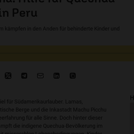
in Peru
am kämpfen in den Anden für behinderte Kinder und
H
 Ziel für Südamerikaurlauber. Lamas,
tische Berge und die Inkastadt Machu Picchu
erfahrung für alle Sinne. Doch hinter dieser
ämpft die indigene Quechua-Bevölkerung im
it misserablen Lebensbedingungen. Kinder