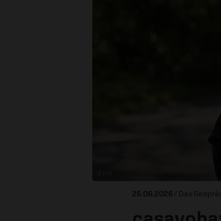
© ERF
25.06.2026
/ Das Gesprä
casayohan