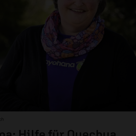
ch
a: Hilfe für Quechua