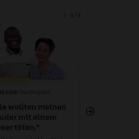
1 - 3 / 6
Trauma behandel
bewahr
08.2026
/ Das Gespräch
ie wollten meinen
uder mit einem
eer töten."