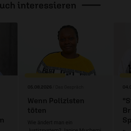
auch
interessieren
05.08.2026
/ Das Gespräch
04.
Wenn Polizisten
"S
töten
Br
in
Sp
Wie ändert man ein
Justizsystem? Janice Muchemi