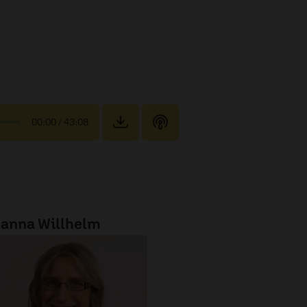
00:00
/ 43:08
anna Willhelm