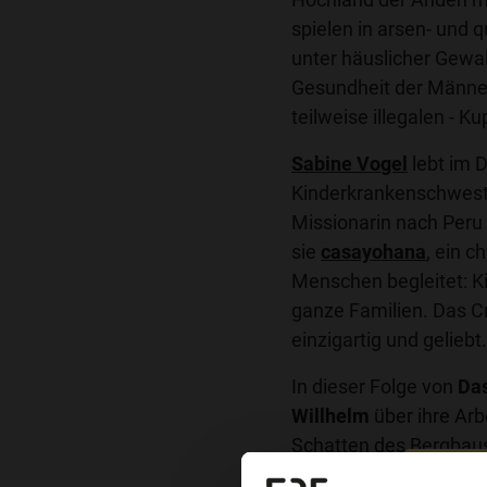
spielen in arsen- und
unter häuslicher Gewa
Gesundheit der Männer
teilweise illegalen - K
Sabine Vogel
lebt im D
Kinderkrankenschweste
Missionarin nach Peru 
sie
casayohana
, ein c
Menschen begleitet: K
ganze Familien. Das Cr
einzigartig und geliebt
In dieser Folge von
Da
Willhelm
über ihre Ar
Schatten des Bergbaus,
es das Selbstbild der 