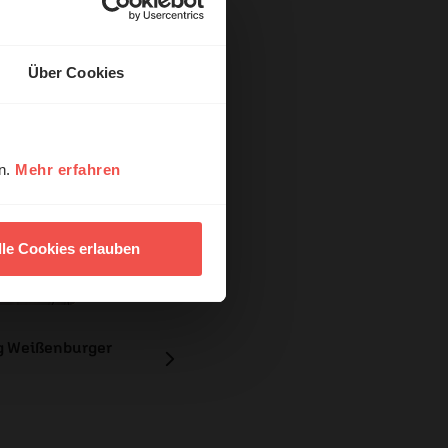
Über Cookies
en.
Mehr erfahren
lle Cookies erlauben
ng Weißenburger