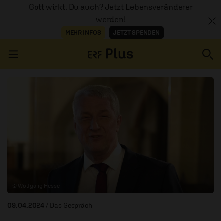
Gott wirkt. Du auch? Jetzt Lebensveränderer
werden!
MEHR INFOS
JETZT SPENDEN
Navigation überspringen
ERZÄHL MAL
AUDIOTHEK
PROGRAMM
MITMACHEN
© Wolfgang Hesse
PODCASTS
09.04.2024
/ Das Gespräch
ÜBER