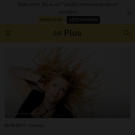
Gott wirkt. Du auch? Jetzt Lebensveränderer
werden!
MEHR INFOS
JETZT SPENDEN
Navigation überspringen
ERZÄHL MAL
AUDIOTHEK
PROGRAMM
MITMACHEN
© Havard Storvestre
PODCASTS
26.10.2017
/ Calando
ÜBER