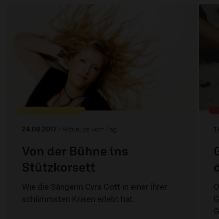
24.08.2017
/ Aktuelles vom Tag
1
Von der Bühne ins
Stützkorsett
Wie die Sängerin Cyra Gott in einer ihrer
O
schlimmsten Krisen erlebt hat.
G
G