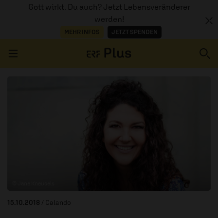
Gott wirkt. Du auch? Jetzt Lebensveränderer
werden!
MEHR INFOS
JETZT SPENDEN
Navigation überspringen
ERZÄHL MAL
AUDIOTHEK
PROGRAMM
MITMACHEN
© Jane Kneusels
PODCASTS
15.10.2018
/ Calando
ÜBER