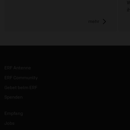
W
i
mehr
ERF Antenne
ERF Community
Gebet beim ERF
Spenden
Empfang
Jobs