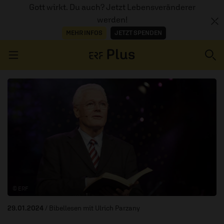
Gott wirkt. Du auch? Jetzt Lebensveränderer
werden!
MEHR INFOS
JETZT SPENDEN
Navigation überspringen
ERZÄHL MAL
AUDIOTHEK
PROGRAMM
MITMACHEN
© ERF
PODCASTS
29.01.2024
/ Bibellesen mit Ulrich Parzany
ÜBER