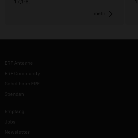
17,1-8.
1
mehr
ERF Antenne
ERF Community
Gebet beim ERF
Spenden
Empfang
Jobs
Newsletter