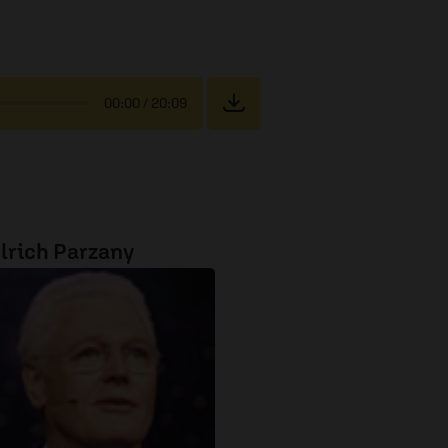
00:00
/ 20:09
lrich Parzany