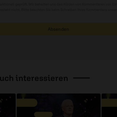
ktionell geprüft. Wir behalten uns das Kürzen von Kommentaren vor. Ei
besteht nicht. Bitte beachten Sie beim Schreiben Ihres Kommentars unse
Absenden
auch
interessieren