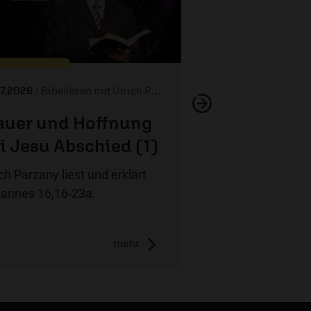
Das Werk des Heilig
07.2026
/ Bibellesen mit Ulrich Parzany
auer und Hoffnung
i Jesu Abschied (1)
ich Parzany liest und erklärt
annes 16,16-23a.
mehr