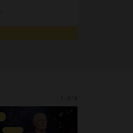
n
re
1 - 3 / 6