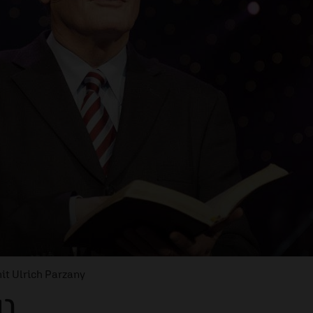
it Ulrich Parzany
1)