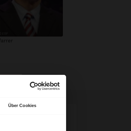
© ERF
farrer
Über Cookies