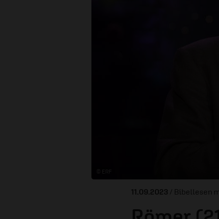
© ERF
11.09.2023
/ Bibellesen m
Römer (2