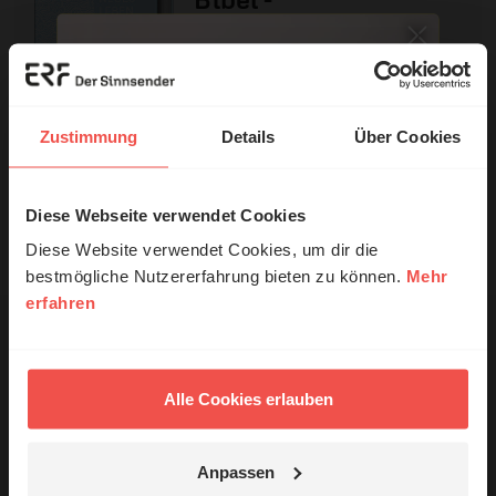
Sonderausgabe
10,95 EUR
Zustimmung
Details
Über Cookies
Mit einer Bestellung in unserem Shop unterstützen Sie die Arbeit
Diese Webseite verwendet Cookies
© Ruth Schneider / ERF
des ERF.
Diese Website verwendet Cookies, um dir die
Nutzungsrechte
bestmögliche Nutzererfahrung bieten zu können.
Mehr
erfahren
Erzähl mal!
Das erleben unsere Hörerinnen und
Hörer mit Gott ...
Alle Cookies erlauben
Ihr Kommentar
Anpassen