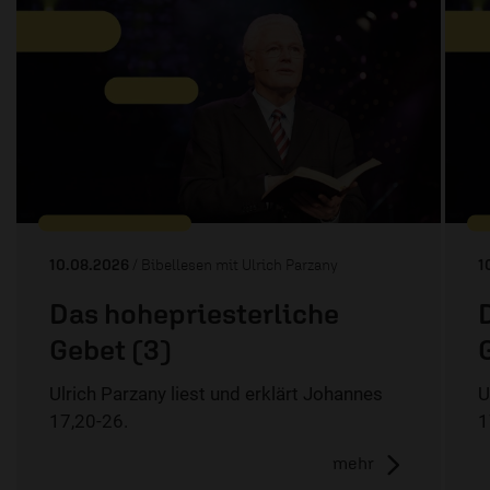
10.08.2026
/ Bibellesen mit Ulrich Parzany
1
Das hohepriesterliche
Gebet (3)
Ulrich Parzany liest und erklärt Johannes
U
17,20-26.
1
mehr