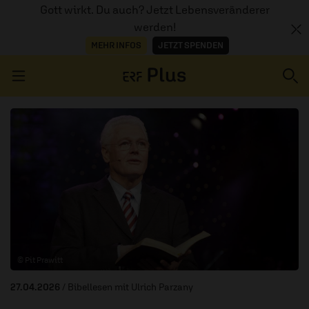
Gott wirkt. Du auch? Jetzt Lebensveränderer
werden!
MEHR INFOS
JETZT SPENDEN
Navigation überspringen
ERZÄHL MAL
AUDIOTHEK
PROGRAMM
MITMACHEN
© Pit Prawitt
PODCASTS
27.04.2026
/ Bibellesen mit Ulrich Parzany
ÜBER