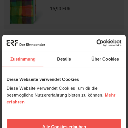
15,90 EUR
Neues Leben. Die
Bibel -
Sonderausgabe
Zustimmung
Details
Über Cookies
10,95 EUR
Diese Webseite verwendet Cookies
© Ruth Schneider / ERF
Diese Website verwendet Cookies, um dir die
bestmögliche Nutzererfahrung bieten zu können.
Mehr
Mit einer Bestellung in unserem Shop unterstützen Sie die Arbeit
erfahren
Erzähl mal!
des ERF.
Nutzungsrechte
Das erleben unsere Hörerinnen und
Hörer mit Gott ...
Alle Cookies erlauben