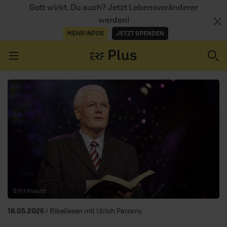
Gott wirkt. Du auch? Jetzt Lebensveränderer
werden!
MEHR INFOS
JETZT SPENDEN
Navigation überspringen
ERZÄHL MAL
AUDIOTHEK
PROGRAMM
MITMACHEN
© Pit Prawitt
PODCASTS
18.05.2026
/ Bibellesen mit Ulrich Parzany
ÜBER