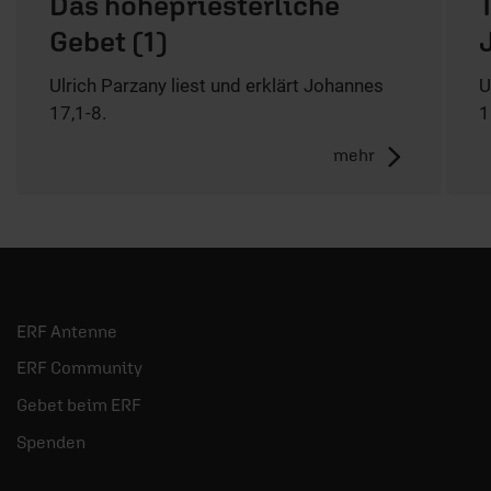
Das hohepriesterliche
Gebet (1)
Ulrich Parzany liest und erklärt Johannes
U
17,1-8.
1
mehr
ERF Antenne
ERF Community
Gebet beim ERF
Spenden