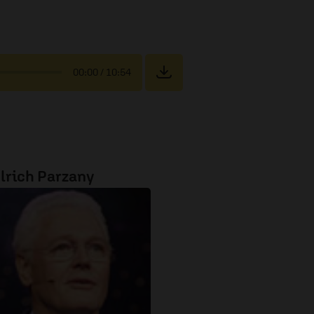
00:00
/ 10:54
lrich Parzany