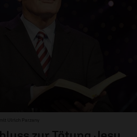
mit Ulrich Parzany
hluss zur Tötung Jesu