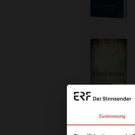
Erzä
Das 
Zustimmung
und H