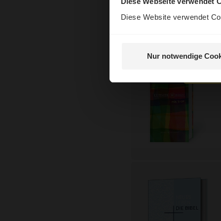
Diese Webseite verwendet 
Diese Website verwendet Coo
Nur notwendige Cook
Nein, 