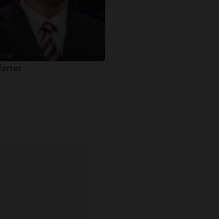
© ERF
farrer