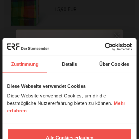
15,90 EUR
Neues Leben. Die
Bibel -
Sonderausgabe
Zustimmung
Details
Über Cookies
10,95 EUR
Diese Webseite verwendet Cookies
© Ruth Schneider / ERF
Diese Website verwendet Cookies, um dir die
bestmögliche Nutzererfahrung bieten zu können.
Mehr
Mit einer Bestellung in unserem Shop unterstützen Sie die Arbeit
erfahren
Erzähl mal!
des ERF.
Nutzungsrechte
Das erleben unsere Hörerinnen und
Hörer mit Gott ...
Alle Cookies erlauben