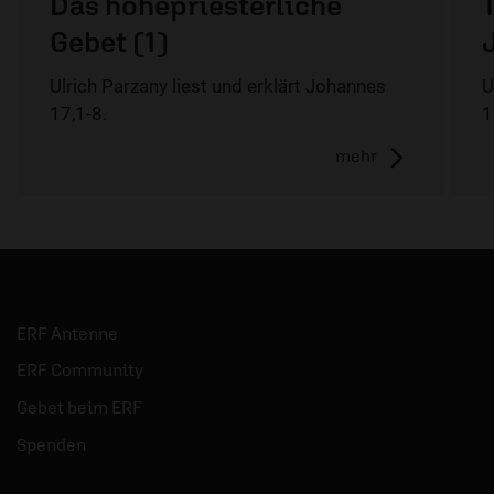
Das hohepriesterliche
Gebet (1)
Ulrich Parzany liest und erklärt Johannes
U
17,1-8.
1
mehr
ERF Antenne
ERF Community
Gebet beim ERF
Spenden