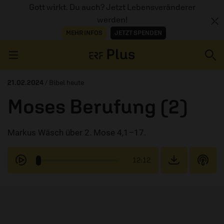
Gott wirkt. Du auch? Jetzt Lebensveränderer
werden!
MEHR INFOS
JETZT SPENDEN
Navigation überspringen
21.02.2024
/ Bibel heute
Moses Berufung (2)
ERZÄHL MAL
Markus Wäsch über 2. Mose 4,1–17.
AUDIOTHEK
PROGRAMM
12:12
MITMACHEN
PODCASTS
ÜBER