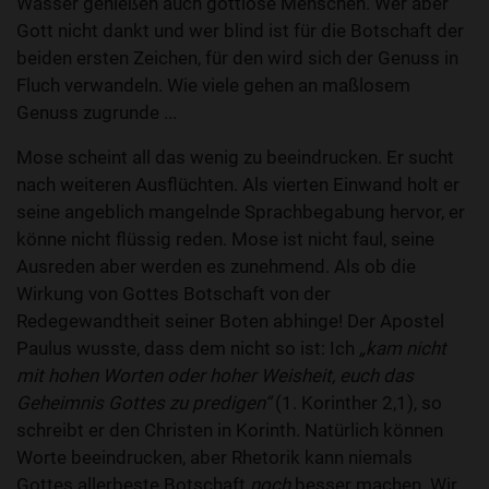
Wasser genießen auch gottlose Menschen. Wer aber
Gott nicht dankt und wer blind ist für die Botschaft der
beiden ersten Zeichen, für den wird sich der Genuss in
Fluch verwandeln. Wie viele gehen an maßlosem
Genuss zugrunde ...
Mose scheint all das wenig zu beeindrucken. Er sucht
nach weiteren Ausflüchten. Als vierten Einwand holt er
seine angeblich mangelnde Sprachbegabung hervor, er
könne nicht flüssig reden. Mose ist nicht faul, seine
Ausreden aber werden es zunehmend. Als ob die
Wirkung von Gottes Botschaft von der
Redegewandtheit seiner Boten abhinge! Der Apostel
Paulus wusste, dass dem nicht so ist: Ich
„kam nicht
mit hohen Worten oder hoher Weisheit, euch das
Geheimnis Gottes zu predigen“
(1. Korinther 2,1), so
schreibt er den Christen in Korinth. Natürlich können
Worte beeindrucken, aber Rhetorik kann niemals
Gottes allerbeste Botschaft
noch
besser machen. Wir