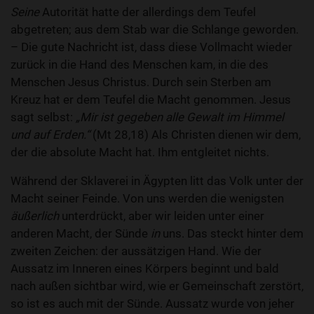
Seine
Autorität hatte der allerdings dem Teufel
abgetreten; aus dem Stab war die Schlange geworden.
– Die gute Nachricht ist, dass diese Vollmacht wieder
zurück in die Hand des Menschen kam, in die des
Menschen Jesus Christus. Durch sein Sterben am
Kreuz hat er dem Teufel die Macht genommen. Jesus
sagt selbst:
„Mir ist gegeben alle Gewalt im Himmel
und auf Erden.“
(Mt 28,18) Als Christen dienen wir dem,
der die absolute Macht hat. Ihm entgleitet nichts.
Während der Sklaverei in Ägypten litt das Volk unter der
Macht seiner Feinde. Von uns werden die wenigsten
äußerlich
unterdrückt, aber wir leiden unter einer
anderen Macht, der Sünde
in
uns. Das steckt hinter dem
zweiten Zeichen: der aussätzigen Hand. Wie der
Aussatz im Inneren eines Körpers beginnt und bald
nach außen sichtbar wird, wie er Gemeinschaft zerstört,
so ist es auch mit der Sünde. Aussatz wurde von jeher