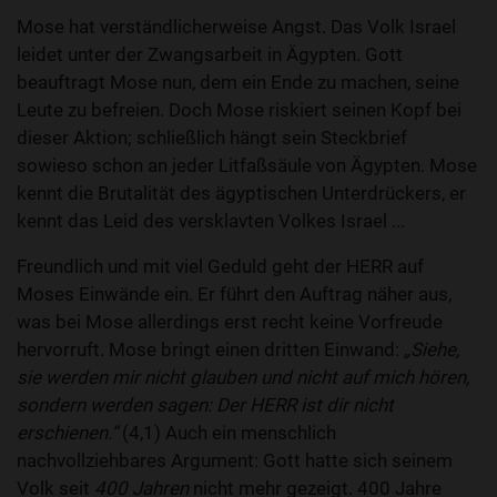
Mose hat verständlicherweise Angst. Das Volk Israel
leidet unter der Zwangsarbeit in Ägypten. Gott
beauftragt Mose nun, dem ein Ende zu machen, seine
Leute zu befreien. Doch Mose riskiert seinen Kopf bei
dieser Aktion; schließlich hängt sein Steckbrief
sowieso schon an jeder Litfaßsäule von Ägypten. Mose
kennt die Brutalität des ägyptischen Unterdrückers, er
kennt das Leid des versklavten Volkes Israel ...
Freundlich und mit viel Geduld geht der HERR auf
Moses Einwände ein. Er führt den Auftrag näher aus,
was bei Mose allerdings erst recht keine Vorfreude
hervorruft. Mose bringt einen dritten Einwand:
„Siehe,
sie werden mir nicht glauben und nicht auf mich hören,
sondern werden sagen: Der HERR ist dir nicht
erschienen.“
(4,1) Auch ein menschlich
nachvollziehbares Argument: Gott hatte sich seinem
Volk seit
400 Jahren
nicht mehr gezeigt. 400 Jahre