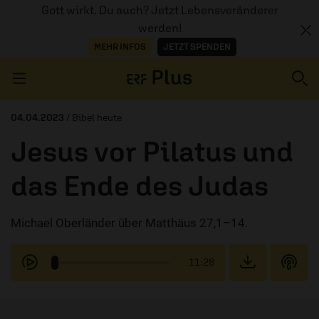
Gott wirkt. Du auch? Jetzt Lebensveränderer
werden!
MEHR INFOS
JETZT SPENDEN
Navigation überspringen
04.04.2023
/ Bibel heute
Jesus vor Pilatus und
ERZÄHL MAL
das Ende des Judas
AUDIOTHEK
Michael Oberländer über Matthäus 27,1–14.
PROGRAMM
MITMACHEN
11:28
PODCASTS
ÜBER