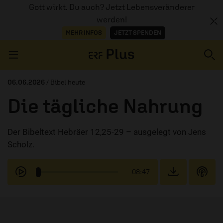
Gott wirkt. Du auch? Jetzt Lebensveränderer
werden!
MEHR INFOS
JETZT SPENDEN
Navigation überspringen
06.06.2026
/ Bibel heute
Die tägliche Nahrung
ERZÄHL MAL
Der Bibeltext Hebräer 12,25-29 – ausgelegt von Jens
AUDIOTHEK
Scholz.
PROGRAMM
08:47
MITMACHEN
PODCASTS
ÜBER