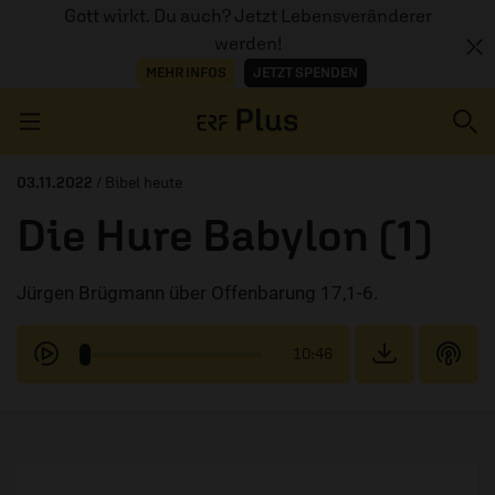
Gott wirkt. Du auch? Jetzt Lebensveränderer
werden!
MEHR INFOS
JETZT SPENDEN
Navigation überspringen
03.11.2022
/ Bibel heute
Die Hure Babylon (1)
ERZÄHL MAL
Jürgen Brügmann über Offenbarung 17,1-6.
AUDIOTHEK
PROGRAMM
10:46
MITMACHEN
PODCASTS
ÜBER