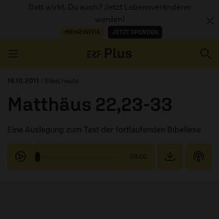
Gott wirkt. Du auch? Jetzt Lebensveränderer
werden!
MEHR INFOS
JETZT SPENDEN
Navigation überspringen
18.10.2011
/ Bibel heute
Matthäus 22,23-33
ERZÄHL MAL
Eine Auslegung zum Text der fortlaufenden Bibellese
AUDIOTHEK
PROGRAMM
08:00
MITMACHEN
PODCASTS
ÜBER