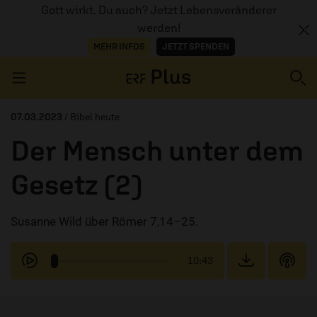
Gott wirkt. Du auch? Jetzt Lebensveränderer
werden!
MEHR INFOS
JETZT SPENDEN
Navigation überspringen
07.03.2023
/ Bibel heute
Der Mensch unter dem
ERZÄHL MAL
Gesetz (2)
AUDIOTHEK
Susanne Wild über Römer 7,14–25.
PROGRAMM
MITMACHEN
10:43
PODCASTS
ÜBER