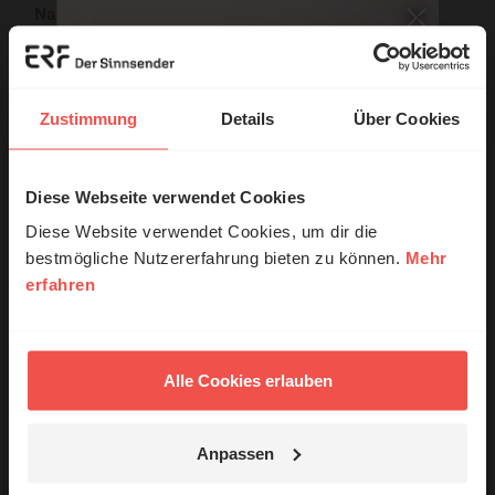
Name:
E-Mail:
Zustimmung
Details
Über Cookies
Die E-Mail-Adresse wird nicht veröffentlicht.
Diese Webseite verwendet Cookies
© Ruth Schneider / ERF
Kommentar:
Diese Website verwendet Cookies, um dir die
bestmögliche Nutzererfahrung bieten zu können.
Mehr
erfahren
Erzähl mal!
Meinen Kommentar nicht öffentlich teilen.
Das erleben unsere Hörerinnen und
Ich bin damit einverstanden, dass meine Angaben
Hörer mit Gott ...
Alle Cookies erlauben
anonymisiert erfasst und zum Zweck der
Verbesserung unseres Online-Angebots
ausgewertet werden. Es erfolgt keine Weitergabe
Anpassen
Ihrer Daten an Dritte. Näheres siehe
Jetzt Geschichten