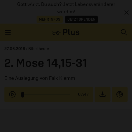
Gott wirkt. Du auch? Jetzt Lebensveränderer
werden!
MEHR INFOS
JETZT SPENDEN
Navigation überspringen
27.06.2016
/ Bibel heute
2. Mose 14,15-31
ERZÄHL MAL
Eine Auslegung von Falk Klemm
AUDIOTHEK
PROGRAMM
07:47
MITMACHEN
PODCASTS
ÜBER