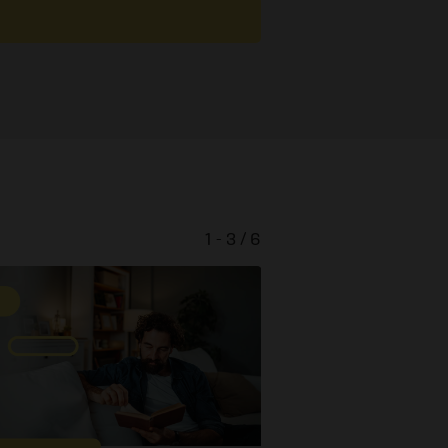
1 - 3 / 6
Wer ist J