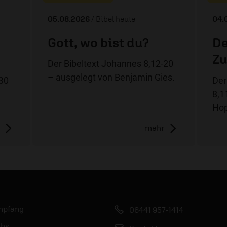
05.08.2026
/ Bibel heute
04.
Gott, wo bist du?
De
Zu
Der Bibeltext Johannes 8,12-20
– ausgelegt von Benjamin Gies.
-30
Der
8,1
Hop
mehr
mpfang
06441 957-1414
bs