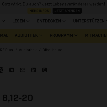
Gott wirkt. Du auch? Jetzt Lebensveränderer werden!
MEHR INFOS
JETZT SPENDEN
N
LESEN
ENTDECKEN
UNTERSTÜTZEN
 MAL
AUDIOTHEK
PROGRAMM
MITMACHE
RF Plus
Audiothek
Bibel heute
8,12-20