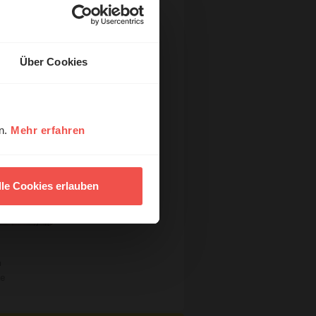
Über Cookies
en.
Mehr erfahren
lle Cookies erlauben
ck
n
re