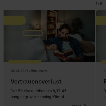
1 / 6
08.08.2026
/ Bibel heute
0
Vertrauensverlust
Der Bibeltext Johannes 8,37-45 –
D
ausgelegt von Henning Kämpf.
a
mehr