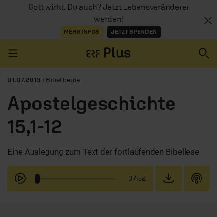
Gott wirkt. Du auch? Jetzt Lebensveränderer
werden!
MEHR INFOS
JETZT SPENDEN
Navigation überspringen
01.07.2013
/ Bibel heute
Apostelgeschichte
ERZÄHL MAL
15,1-12
AUDIOTHEK
Eine Auslegung zum Text der fortlaufenden Bibellese
PROGRAMM
MITMACHEN
07:52
PODCASTS
ÜBER