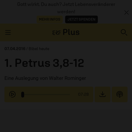
Gott wirkt. Du auch? Jetzt Lebensveränderer
werden!
MEHR INFOS
JETZT SPENDEN
Navigation überspringen
07.04.2016
/ Bibel heute
1. Petrus 3,8-12
ERZÄHL MAL
Eine Auslegung von Walter Rominger
AUDIOTHEK
PROGRAMM
07:28
MITMACHEN
PODCASTS
ÜBER