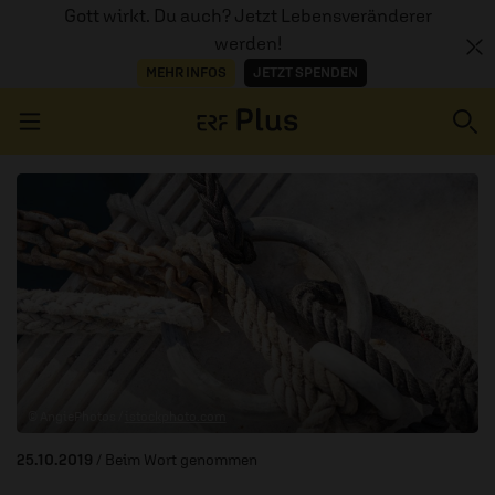
Gott wirkt. Du auch? Jetzt Lebensveränderer
werden!
MEHR INFOS
JETZT SPENDEN
Navigation überspringen
ERZÄHL MAL
AUDIOTHEK
PROGRAMM
MITMACHEN
© AngiePhotos /
istockphoto.com
PODCASTS
25.10.2019
/ Beim Wort genommen
ÜBER