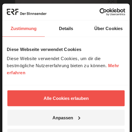
E-Mail:
Zustimmung
Details
Über Cookies
Die E-Mail-Adresse wird nicht veröffentlicht.
Diese Webseite verwendet Cookies
© Ruth Schneider / ERF
Kommentar:
Diese Website verwendet Cookies, um dir die
bestmögliche Nutzererfahrung bieten zu können.
Mehr
erfahren
Erzähl mal!
Meinen Kommentar nicht öffentlich teilen.
Das erleben unsere Hörerinnen und
Ich bin damit einverstanden, dass meine Angaben
Hörer mit Gott ...
Alle Cookies erlauben
anonymisiert erfasst und zum Zweck der
Verbesserung unseres Online-Angebots
ausgewertet werden. Es erfolgt keine Weitergabe
Anpassen
Ihrer Daten an Dritte. Näheres siehe
Datenschutzerklärung
.
Jetzt Geschichten