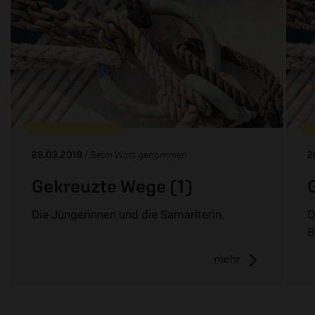
29.03.2019
/ Beim Wort genommen
2
Gekreuzte Wege (1)
Die Jüngerinnen und die Samariterin.
D
B
mehr