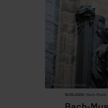
© Ellie Nator/
stock.adobe.com
16.05.2026
/ Bach-Musik
Bach-Mus