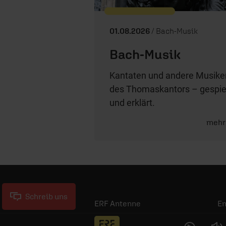
01.08.2026
/ Bach-Musik
Bach-Musik
Kantaten und andere Musike
des Thomaskantors – gespie
und erklärt.
mehr
Schreib uns
ERF Antenne
E
ERF Community
Jo