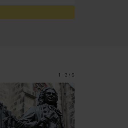
1 - 3 / 6
Bach-Mu