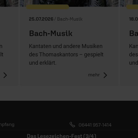
25.07.2026
/ Bach-Musik
18.
Bach-Musik
Ba
n
Kantaten und andere Musiken
Kan
lt
des Thomaskantors – gespielt
des
und erklärt.
und
mehr
mpfang
06441 957-1414
bs
Das Lesezeichen-Fest (3/4)
Kontakt