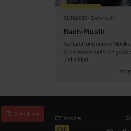
01.08.2026
/ Bach-Musik
Bach-Musik
Kantaten und andere Musike
des Thomaskantors – gespie
und erklärt.
mehr
Schreib uns
ERF Antenne
E
ERF Community
Jo