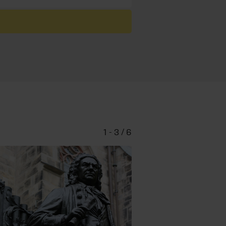
1 - 3 / 6
Bach-Mu