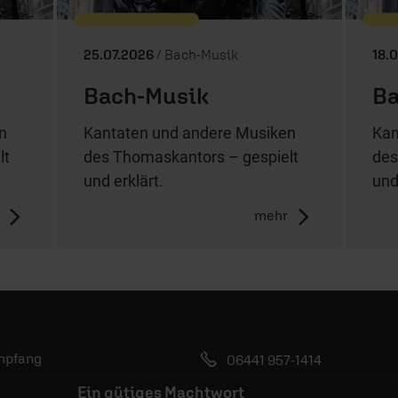
25.07.2026
/ Bach-Musik
18.
Bach-Musik
Ba
n
Kantaten und andere Musiken
Kan
lt
des Thomaskantors – gespielt
des
und erklärt.
und
mehr
mpfang
06441 957-1414
bs
Ein gütiges Machtwort
Kontakt