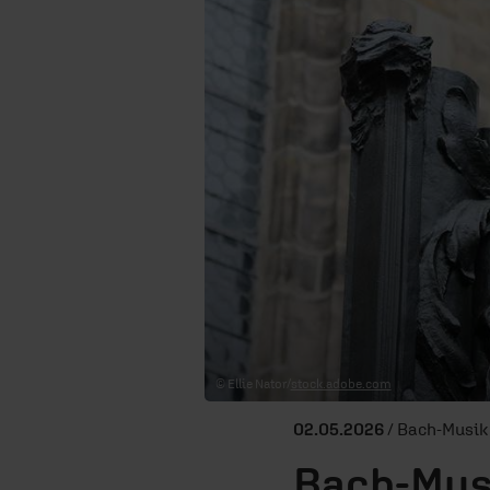
© Ellie Nator/
stock.adobe.com
02.05.2026
/ Bach-Musik
Bach-Mus