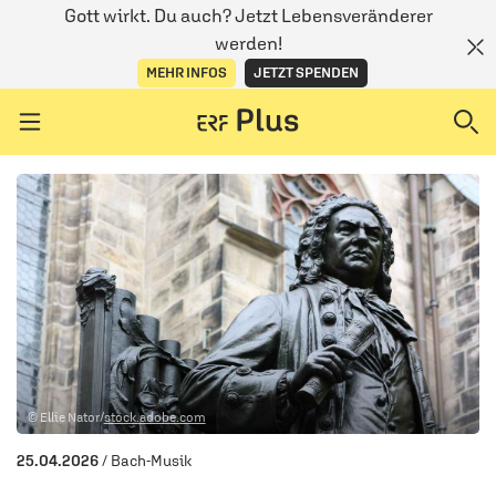
Gott wirkt. Du auch? Jetzt Lebensveränderer
werden!
MEHR INFOS
JETZT SPENDEN
Navigation überspringen
ERZÄHL MAL
AUDIOTHEK
PROGRAMM
MITMACHEN
© Ellie Nator/
stock.adobe.com
PODCASTS
25.04.2026
/ Bach-Musik
ÜBER