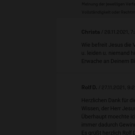
Meinung der jeweiligen Verfa
Vollständigkeit oder Rechtm
Christa
/
28.11.2021, 7
Wie befreit Jesus die 
u. leiden u. niemand hi
Erwache an Deinem Bil
Rolf D.
/
27.11.2021, 9:
Herzlichen Dank für d
Wissen, der Herr Jesus
Überhaupt moechte ich
immer dadurch Gewinn
Es grüßt herzlich Rolf 