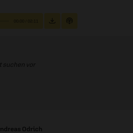
00:00
/ 02:11
t suchen vor
ndreas Odrich