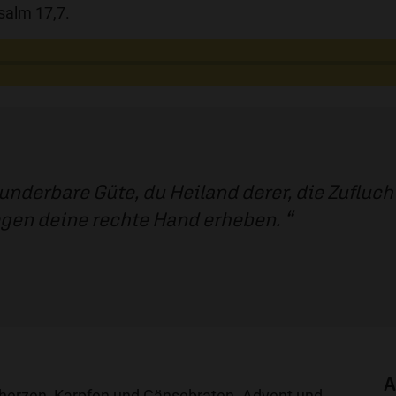
salm 17,7.
nderbare Güte, du Heiland derer, die Zufluch
egen deine rechte Hand erheben.
A
herzen, Karpfen und Gänsebraten. Advent und