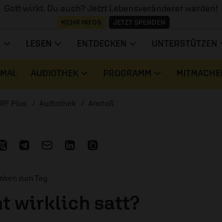
Gott wirkt. Du auch? Jetzt Lebensveränderer werden!
MEHR INFOS
JETZT SPENDEN
N
LESEN
ENTDECKEN
UNTERSTÜTZEN
 MAL
AUDIOTHEK
PROGRAMM
MITMACHE
RF Plus
Audiothek
Anstoß
anken zum Tag
 wirklich satt?