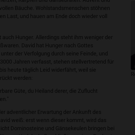
r vollen Bäuche. Wohlstandsmenschen stöhnen
ßen Last, und hauen am Ende doch wieder voll
 auch Hunger. Allerdings steht ihm weniger der
üßwaren. David hat Hunger nach Gottes
t unter der Verfolgung durch seine Feinde, und
 3000 Jahren verfasst, stehen stellvertretend für
s heute täglich Leid widerfährt, weil sie
R
rückt werden:
are Güte, du Heiland derer, die Zuflucht
den."
der adventlicher Erwartung der Ankunft des
David weiß: erst wenn dieser kommt, wird das
Nicht Dominosteine und Gänsekeulen bringen bei