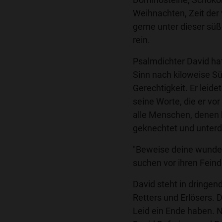
Weihnachten, Zeit de
gerne unter dieser sü
rein.
Psalmdichter David hat
Sinn nach kiloweise S
Gerechtigkeit. Er leide
seine Worte, die er vor
alle Menschen, denen bi
geknechtet und unterd
"Beweise deine wunderb
suchen vor ihren Fein
David steht in dringen
Retters und Erlösers. 
Leid ein Ende haben. 