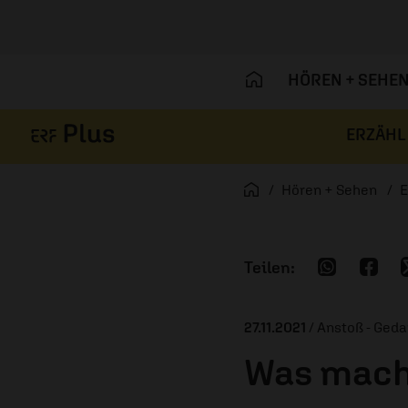
HÖREN + SEHE
ERZÄHL
Navigation überspringen
Startseite
Hören + Sehen
E
27.11.2021
/ Anstoß - Ged
Was macht