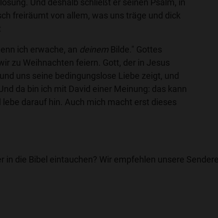
lösung. Und deshalb schließt er seinen Psalm, in
ch freiräumt von allem, was uns träge und dick
:
 wenn ich erwache, an
deinem
Bilde." Gottes
e wir zu Weihnachten feiern. Gott, der in Jesus
und uns seine bedingungslose Liebe zeigt, und
. Und da bin ich mit David einer Meinung: das kann
 lebe darauf hin. Auch mich macht erst dieses
r in die Bibel eintauchen? Wir empfehlen unsere Sendere