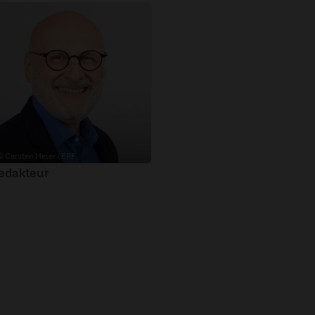
© Carsten Meier / ERF
edakteur