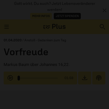
Gott wirkt. Du auch? Jetzt Lebensveränderer
werden!
MEHR INFOS
JETZT SPENDEN
Navigation überspringen
01.04.2020
/ Anstoß - Gedanken zum Tag
Vorfreude
ERZÄHL MAL
Markus Baum über Johannes 16,22.
AUDIOTHEK
PROGRAMM
01:59
MITMACHEN
PODCASTS
ÜBER