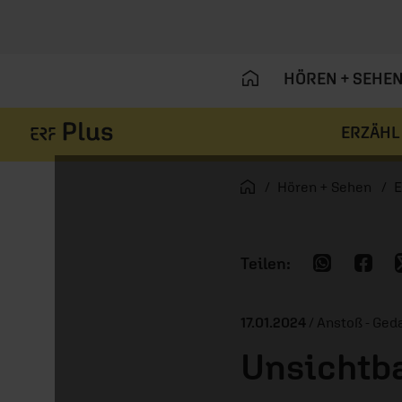
HÖREN + SEHE
ERZÄHL
Navigation überspringen
Startseite
Hören + Sehen
E
17.01.2024
/ Anstoß - Ge
Unsichtb