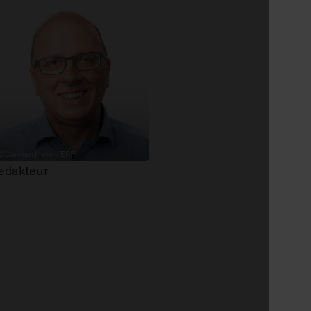
© Carsten Meier / ERF
edakteur