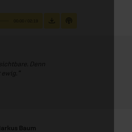
00:00
/ 02:19
nsichtbare. Denn
t ewig.
arkus Baum