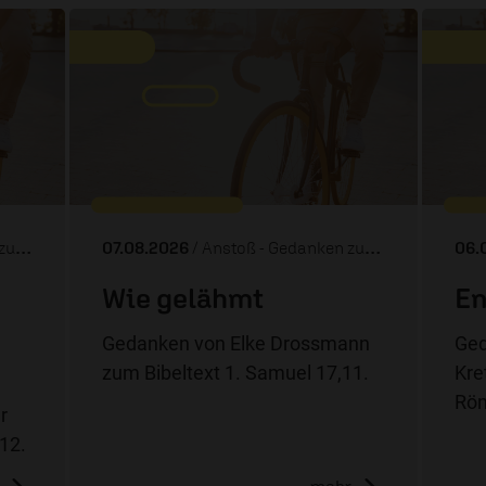
Tag
07.08.2026
/ Anstoß - Gedanken zum Tag
06.
Wie gelähmt
En
Gedanken von Elke Drossmann
Ged
zum Bibeltext 1. Samuel 17,11.
Kre
Röm
r
-12.