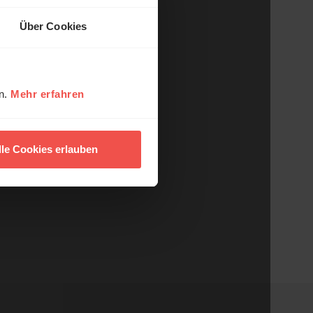
Über Cookies
en.
Mehr erfahren
lle Cookies erlauben
ihe: