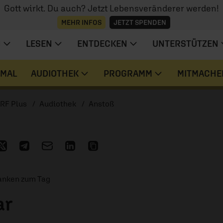
Gott wirkt. Du auch? Jetzt Lebensveränderer werden!
MEHR INFOS
JETZT SPENDEN
N
LESEN
ENTDECKEN
UNTERSTÜTZEN
 MAL
AUDIOTHEK
PROGRAMM
MITMACHE
RF Plus
Audiothek
Anstoß
danken zum Tag
ar