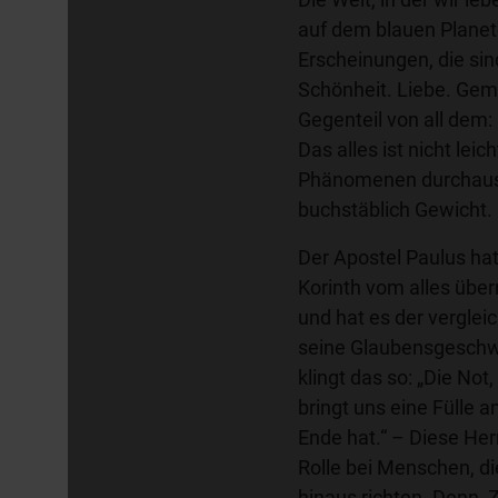
auf dem blauen Planet
Erscheinungen, die sind
Schönheit. Liebe. Gem
Gegenteil von all dem
Das alles ist nicht lei
Phänomenen durchaus 
buchstäblich Gewicht.
Der Apostel Paulus hat 
Korinth vom alles über
und hat es der verglei
seine Glaubensgeschwis
klingt das so: „Die Not,
bringt uns eine Fülle a
Ende hat.“ – Diese Herr
Rolle bei Menschen, die
hinaus richten. Denn, Z