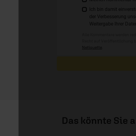
Ich bin damit einver
der Verbesserung unse
Weitergabe Ihrer Date
Alle Kommentare werden reda
Recht auf Veröffentlichung 
Netiquette
.
Das könnte Sie 