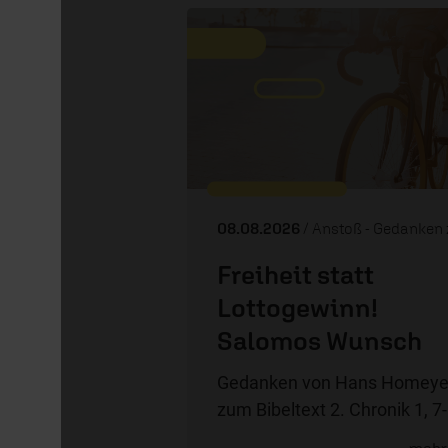
08.08.2026
/ Anstoß - Gedanken zum 
Freiheit statt
Lottogewinn!
Salomos Wunsch
Gedanken von Hans Homeye
zum Bibeltext 2. Chronik 1, 7