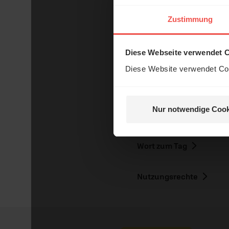
Das 
Zustimmung
und H
Diese Webseite verwendet 
Diese Website verwendet Coo
Mit einer Bestellung in unser
Nur notwendige Cook
Nein, 
Sie möchten noch tiefe
Wort zum Tag
Nutzungsrechte