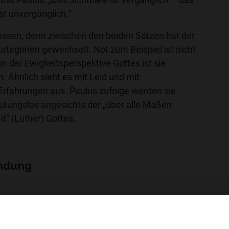
st unvergänglich.“
assen, denn zwischen den beiden Sätzen hat der
ategorien gewechselt. Not zum Beispiel ist nicht
in der Ewigkeitsperspektive Gottes ist sie
. Ähnlich sieht es mit Leid und mit
rfahrungen aus. Paulus zufolge werden sie
tungslos angesichts der „über alle Maßen
it“ (Luther) Gottes.
endung
Klick!
hl mal!