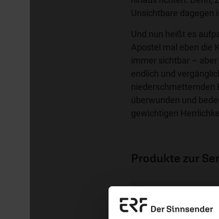
Unsichtbare dagegen i
Und nun heißt es aufp
Apostel mal eben die K
immer sichtbar – aber 
endlich und vergänglich
niederschmetternden E
überwunden und bedeu
gewichtigen Herrlichke
Produkte zur S
Erzä