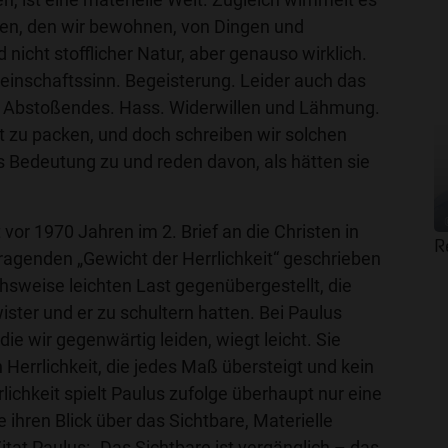
en, den wir bewohnen, von Dingen und
 nicht stofflicher Natur, aber genauso wirklich.
einschaftssinn. Begeisterung. Leider auch das
: Abstoßendes. Hass. Widerwillen und Lähmung.
cht zu packen, und doch schreiben wir solchen
Bedeutung zu und reden davon, als hätten sie
vor 1970 Jahren im 2. Brief an die Christen in
R
ragenden „Gewicht der Herrlichkeit“ geschrieben
chsweise leichten Last gegenübergestellt, die
ter und er zu schultern hatten. Bei Paulus
 die wir gegenwärtig leiden, wiegt leicht. Sie
n Herrlichkeit, die jedes Maß übersteigt und kein
lichkeit spielt Paulus zufolge überhaupt nur eine
 ihren Blick über das Sichtbare, Materielle
itat Paulus: „Das Sichtbare ist vergänglich – das