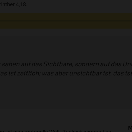
inther 4,18.
ht sehen auf das Sichtbare, sondern auf das U
as ist zeitlich; was aber unsichtbar ist, das is
M
ben, ist eine materielle Welt. Zugleich wimmelt es