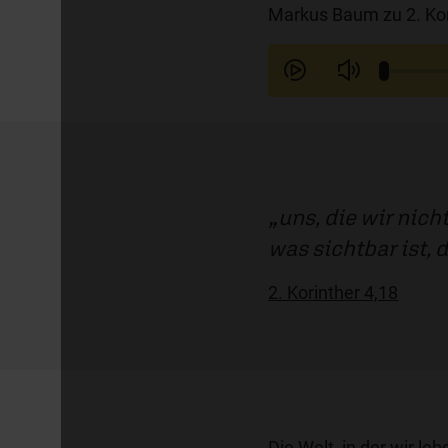
Markus Baum zu 2. Kor
uns, die wir nic
was sichtbar ist, d
2. Korinther 4,18
Die Welt, in der wir le