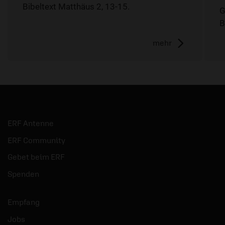
Bibeltext Matthäus 2, 13-15.
G
B
mehr
ERF Antenne
ERF Community
Gebet beim ERF
Spenden
Empfang
Jobs