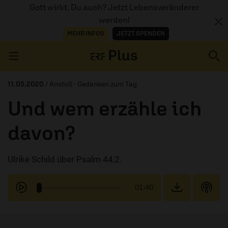
Gott wirkt. Du auch? Jetzt Lebensveränderer
werden!
MEHR INFOS
JETZT SPENDEN
Navigation überspringen
11.05.2020
/ Anstoß - Gedanken zum Tag
Und wem erzähle ich
ERZÄHL MAL
davon?
AUDIOTHEK
Ulrike Schild über Psalm 44,2.
PROGRAMM
MITMACHEN
01:40
PODCASTS
ÜBER